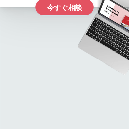
今すぐ相談
E
x
p
l
r
e
a
p
a
n
o
J
P
i
c
c
i
o
i
l
l
i
f
h
W
e
d