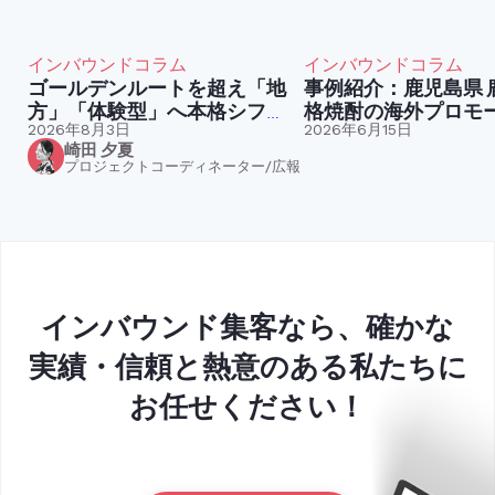
インバウンドコラム
インバウンドコラム
ゴールデンルートを超え「地
事例紹介：鹿児島県 鹿児島本
方」「体験型」へ本格シフ
格焼酎の海外プロモ
ト。今訪日外国人が求めてい
2026年8月3日
2026年6月15日
崎田 夕夏
る「コト消費」とは
プロジェクトコーディネーター/広報
インバウンド集客なら、確かな
実績・信頼と熱意のある私たちに
お任せください！