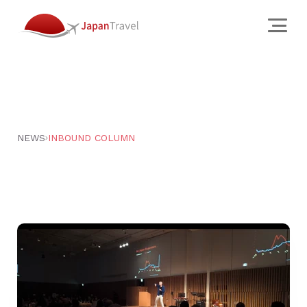
About
会社概要
クリエイティブ スタジオ
NEWS
INBOUND COLUMN
訪日旅行会社
チーム
JTについて
Services
Works
Why
News