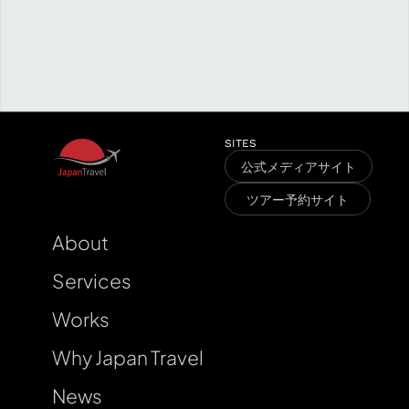
K
a
n
a
g
a
w
a
a
g
c
u
M
l
F
u
k
u
s
h
i
m
a
r
a
v
e
SITES
公式メディアサイト
T
l
ツアー予約サイト
About
Services
Works
Why Japan Travel
News