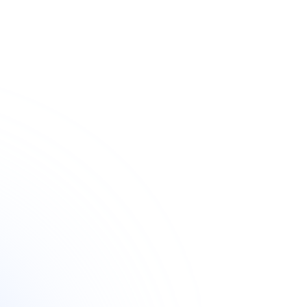
デアをご提案
BRAND & COMMUN
ブラ
ケー
私たちは、ブラ
ーションまで、
的確に語りかけ