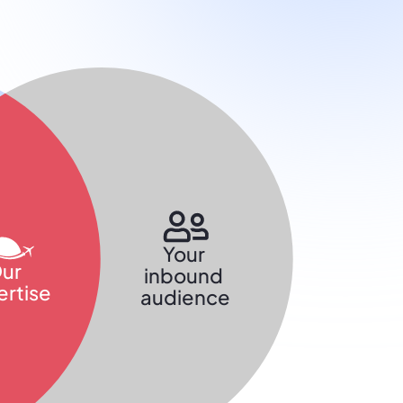
Your 
ur 
inbound 
rtise
audience