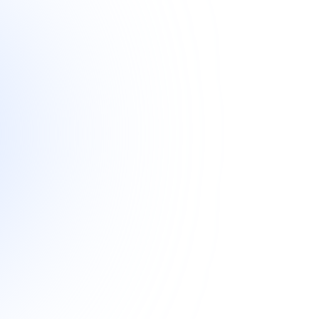
す。
Hida Tra
例：
もっと読む
デザ
ーザビリティ
モダンで斬新