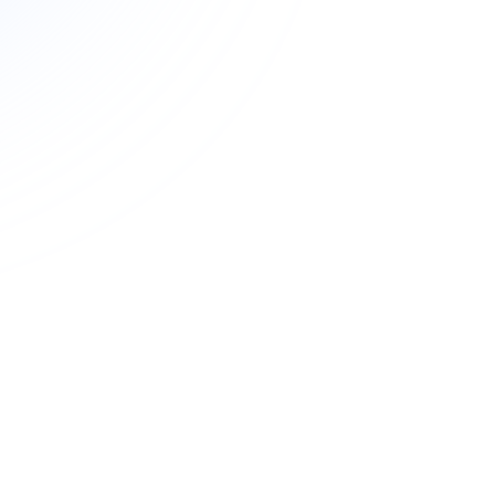
VIDEO PRODUCTION
動画制作
人々がまだ見ぬ日本をい
リー性を大切にした、心
す。
World Natural H
例：