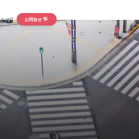
なぜJT
お問合せ
👋
ウンドコラム
ショ
リリース
ビュー
S
ンルートを超え「地
験型」へ本格シフト。
国人が求めている「コ
島県 鹿児島本格
とは
外プロモーション
から世界へー異なる立
てきたインバウンド
新ニュース一覧