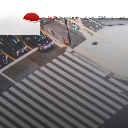
JTについて
サービス
実績
ニュース
ABOUT
WHAT WE DO
CATEGORY
ジャパントラベルについて
観光戦略
インバ
会社概要
ブランドコミュニケー
プレス
チーム
ン戦略
インタ
採用情報
ウェブ制作とデザイン
LATEST NEW
ゴールデ
動画制作
DIVISIONS
方」「体
クリエイティブスタジオ
今訪日外
事例紹介：鹿児
訪日旅行会社
ト消費」
焼酎の海
サービス一覧
地元・萩
場から見
ジャパントラベルについて
最