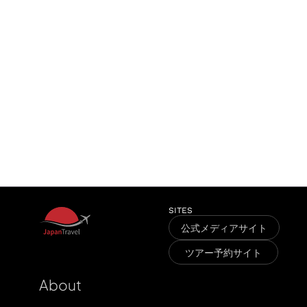
P
i
c
c
i
o
i
l
l
i
f
h
W
e
d
K
a
n
a
g
a
w
a
a
g
c
u
M
l
SITES
公式メディアサイト
ツアー予約サイト
About