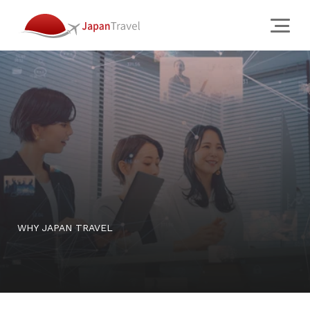
About
会社概要
クリエイティブ スタジオ
訪日旅行会社
チーム
JTについて
Services
WHY JAPAN TRAVEL
Works
Why
News