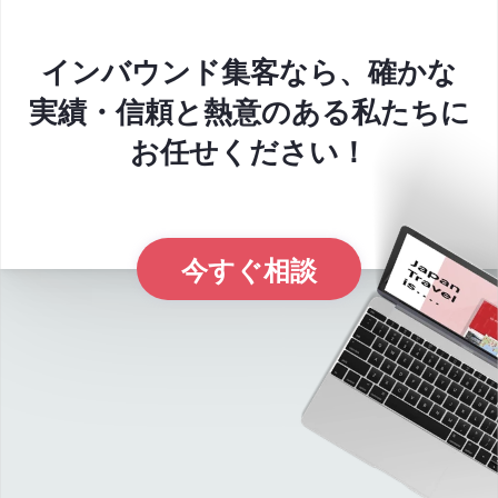
インバウンド集客なら、確かな
実績・信頼と熱意のある私たちに
お任せください！
今すぐ相談
E
x
p
l
r
e
a
p
a
n
o
J