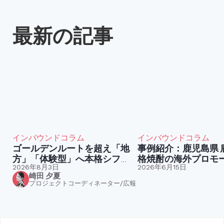
最新の記事
インバウンドコラム
インバウンドコラム
ゴールデンルートを超え「地
事例紹介：鹿児島県 鹿児島本
方」「体験型」へ本格シフ
格焼酎の海外プロモ
ト。今訪日外国人が求めてい
2026年8月3日
2026年6月15日
崎田 夕夏
る「コト消費」とは
プロジェクトコーディネーター/広報