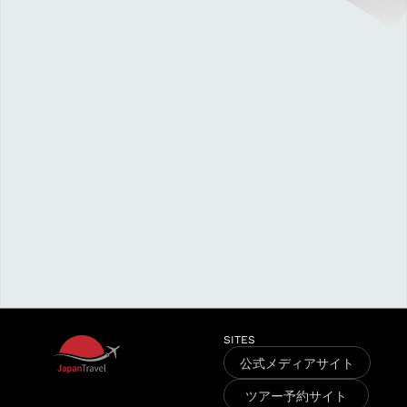
P
i
c
c
i
o
i
l
l
i
f
h
W
e
d
K
a
n
a
g
a
w
a
a
g
c
u
M
l
F
u
k
u
s
h
i
m
a
r
a
v
e
SITES
公式メディアサイト
T
l
ツアー予約サイト