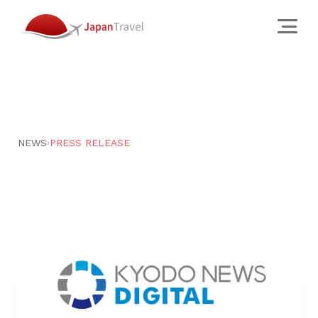
About
会社概要
クリエイティブ スタジオ
NEWS
PRESS RELEASE
訪日旅行会社
チーム
JTについて
Services
Works
Why
News