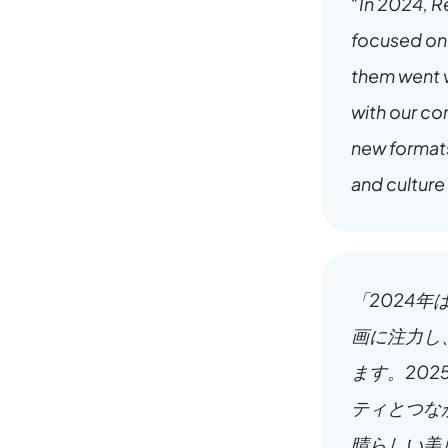
“In 2024, Re
focused on 
them went v
with our co
new formats
and culture
「2024
画に注力し
ます。20
ティとつな
晴らしい美