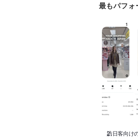
最もパフォ
訪日客向け