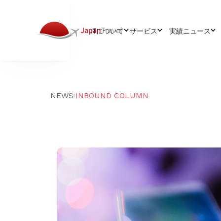
JTについて
サービス
実績
ニュース
ABOUT
WHAT WE DO
CATEGORY
ジャパントラベルについて
観光戦略
インバ
会社概要
ブランドコミュニケー
プレス
チーム
ン戦略
インタ
NEWS
INBOUND COLUMN
採用情報
ウェブ制作とデザイン
LATEST NEW
ゴールデ
動画制作
DIVISIONS
方」「体
クリエイティブスタジオ
今訪日外
事例紹介：鹿児
訪日旅行会社
ト消費」
焼酎の海
サービス一覧
地元・萩
場から見
ジャパントラベルについて
最