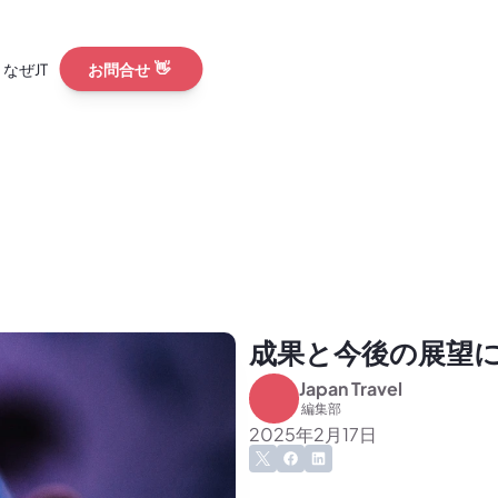
なぜJT
お問合せ
👋
ウンドコラム
ショ
リリース
ビュー
S
ンルートを超え「地
験型」へ本格シフト。
国人が求めている「コ
島県 鹿児島本格
とは
外プロモーション
から世界へー異なる立
てきたインバウンド
成果と今後の展望
新ニュース一覧
Japan Travel
 編集部
2025年2月17日