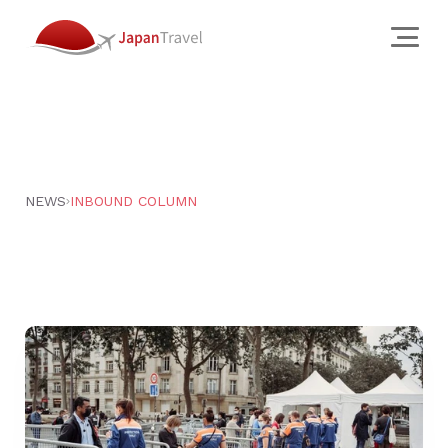
About
会社概要
クリエイティブ スタジオ
NEWS
INBOUND COLUMN
訪日旅行会社
チーム
JTについて
Services
Works
Why
News