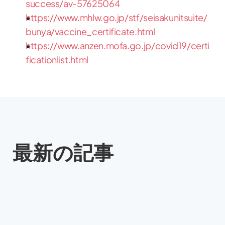
success/av-57625064
https://www.mhlw.go.jp/stf/seisakunitsuite/
bunya/vaccine_certificate.html
https://www.anzen.mofa.go.jp/covid19/certi
ficationlist.html
最新の記事