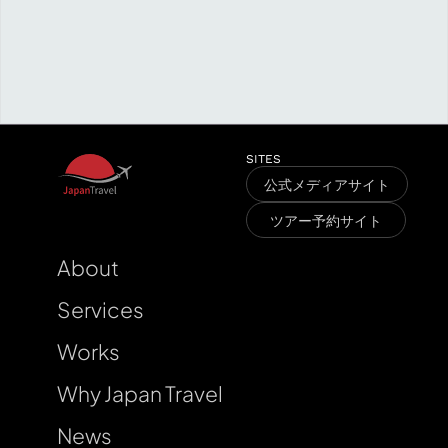
K
a
n
a
g
a
w
a
a
g
c
u
M
l
F
u
k
u
s
h
i
m
a
r
a
v
e
SITES
公式メディアサイト
T
l
ツアー予約サイト
About
Services
Works
Why Japan Travel
News