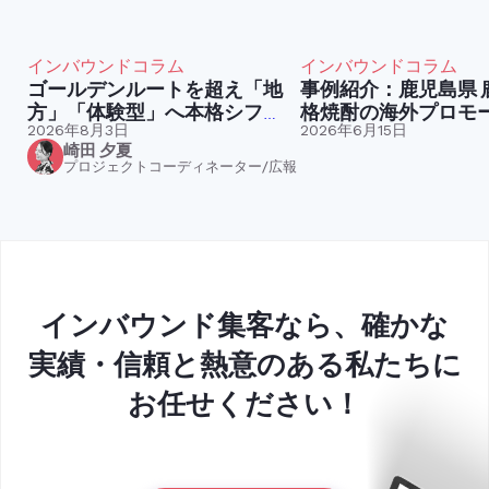
インバウンドコラム
インバウンドコラム
ゴールデンルートを超え「地
事例紹介：鹿児島県 鹿児島本
方」「体験型」へ本格シフ
格焼酎の海外プロモ
ト。今訪日外国人が求めてい
2026年8月3日
2026年6月15日
崎田 夕夏
る「コト消費」とは
プロジェクトコーディネーター/広報
インバウンド集客なら、確かな
実績・信頼と熱意のある私たちに
お任せください！