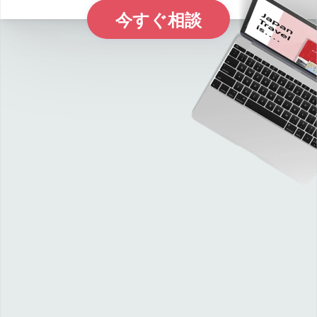
今すぐ相談
E
x
p
l
r
e
a
p
a
n
o
J
P
i
c
c
i
o
i
l
l
i
f
h
W
e
d