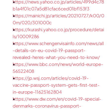
https://news.yahoo.co.jp/articles/499d4c78
b1a4f01c07a5d81cfac6ced01bf153f3 
https://mainichi.jp/articles/20210727/k00/0
0m/020/301000c 
https://kurashi.yahoo.co.jp/procedure/detai
ls/10009286 
https://www.schengenvisainfo.com/news/all
-details-on-eu-covid-19-passport-
revealed-heres-what-you-need-to-know/ 
https://www.bbc.com/news/world-europe-
56522408 
https://jp.wsj.com/articles/covid-19-
vaccine-passport-system-gets-first-test-
in-europe-11625162804
https://www.dw.com/en/covid-19-special-
denmarks-coronavirus-passport-