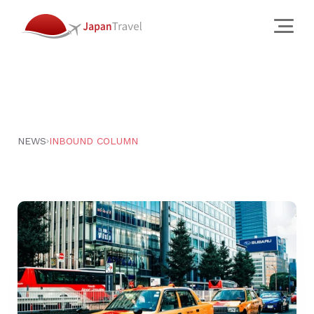
About
会社概要
クリエイティブ スタジオ
NEWS
INBOUND COLUMN
訪日旅行会社
チーム
JTについて
Services
Works
Why
News