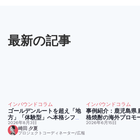
最新の記事
インバウンドコラム
インバウンドコラム
ゴールデンルートを超え「地
事例紹介：鹿児島県 鹿児島本
方」「体験型」へ本格シフ
格焼酎の海外プロモ
ト。今訪日外国人が求めてい
2026年8月3日
2026年6月15日
崎田 夕夏
る「コト消費」とは
プロジェクトコーディネーター/広報