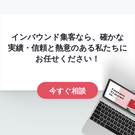
インバウンド集客なら、確かな
実績・信頼と熱意のある私たちに
お任せください！
今すぐ相談
E
x
p
l
r
e
a
p
a
n