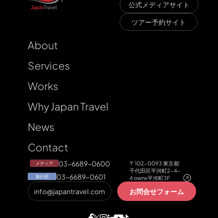
F
u
k
u
s
h
i
m
a
r
a
v
e
公式メディアサイト
T
l
ツアー予約サイト
About
Services
Works
Why Japan Travel
News
Contact
03-6689-0600
〒102-0093 東京都
メディア
千代田区平河町2-4-
03-6689-0601
旅行部
4 owns平河町3F
info@japantravel.com
お問合せフォーム