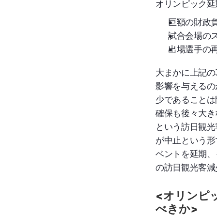
オリンピック延
巨額の財政
試合会場の
出場選手の
大まかに上記の
影響を与えるの
少であることは
確保も後々大き
という訪日観光
が中止という形
ベントを延期、
の訪日観光客減
<オリンピ
べきか>