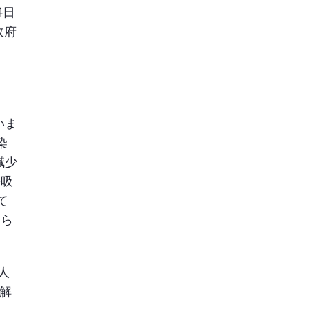
2
事例紹介：鹿児島県  鹿児
4日
島本格焼酎の海外プロモ
ーション
政府
3
地元・萩から世界へー異
なる立場から見てきたイ
ンバウンド
4
【実施報告】春の日本を
巡る、ヴィーガンツアー
第２弾「Japan Vegan 
Tour 2026」！ジャパン・
トラベルとMiyoko 
いま
Schinnerが再び共催
5
ジャパントラベルと英国
染
出版社Collins、日本鉄道
減少
マップ「Rail Map of 
Japan」を共同開発
呼吸
て
えら
人
解