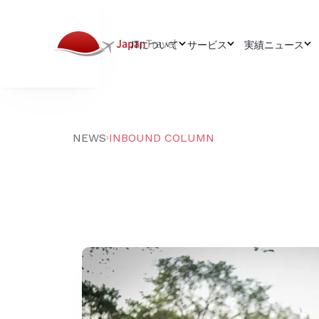
JTについて
サービス
実績
ニュース
ABOUT
WHAT WE DO
CATEGORY
ジャパントラベルについて
観光戦略
インバ
会社概要
ブランドコミュニケー
プレス
チーム
ン戦略
インタ
NEWS
INBOUND COLUMN
採用情報
ウェブ制作とデザイン
LATEST NEW
ゴールデ
動画制作
DIVISIONS
方」「体
クリエイティブスタジオ
今訪日外
事例紹介：鹿児
訪日旅行会社
ト消費」
焼酎の海
サービス一覧
地元・萩
場から見
ジャパントラベルについて
最