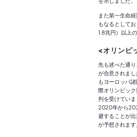
を示しました。
また第一生命経
もなるとしてお
1.8兆円）以
<オリンピ
先も述べた通り
が合意されまし
もヨーロッパ諸
際オリンピック
判を受けていま
2020年から
避することが出
が予想されます