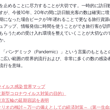
を止めることに尽力することが大切です。一時的に訪日
すが、今後10年、20年の間に訪日観光客の数は確実に増
期になった場合ピークが1年遅れることで更なる旅行資源
ュアップ、情報発信に時間を使うことができ旅行客が訪
もらうための受け入れ環境を整えていくことが大切なの
か。
「パンデミック（Pandemic）」という言葉のもともと
に広い範囲の世界的流行および、非常に多くの数の感染
流行を意味。
イルス感染 世界マップ
（新型コロナウイルス対策の目的）
東京五輪の延期容認を表明
ナリオの検討～万一の備えとしての経済対策～（第一生命