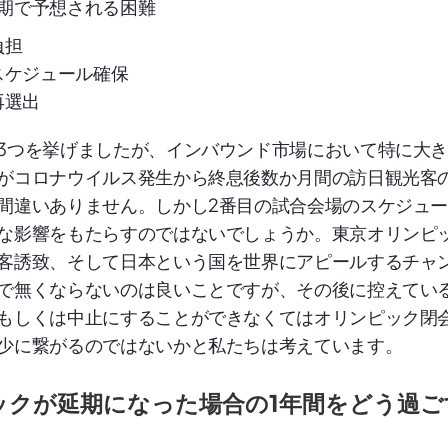
期で予想される困難
負担
スケジュール確保
再選出
3つを挙げましたが、インバウンド市場において特に大
がコロナウイルス発生から終息後数か月間の訪日観光客
間違いありません。しかし2番目の試合会場のスケジュ
な影響をもたらすのではないでしょうか。東京オリンピ
客誘致、そして日本という国を世界にアピールするチャ
で無くならないのは良いことですが、その後に控えてい
もしくは中止にすることができなくてはオリンピック閉
少に繋がるのではないかと私たちは考えています。
ックが延期になった場合の1年間をどう過ご