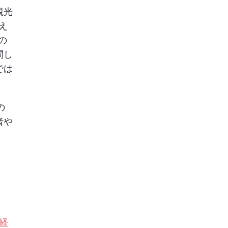
観光
え
の
問し
では
の
者や
経