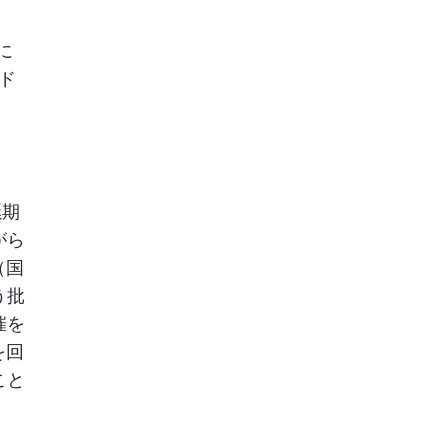
に
ド
延期
がら
（国
う批
催を
を回
こと