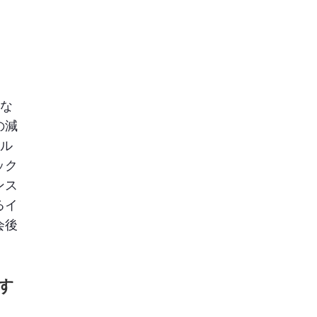
きな
の減
ール
ック
ンス
るイ
会後
す