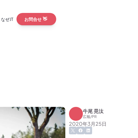
なぜJT
お問合せ
👋
ウンドコラム
ショ
リリース
ビュー
S
ンルートを超え「地
験型」へ本格シフト。
国人が求めている「コ
島県 鹿児島本格
とは
外プロモーション
から世界へー異なる立
てきたインバウンド
新ニュース一覧
牛尾 晃汰
広報/PR
2020年3月25日