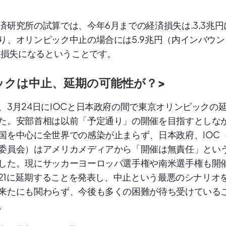
済研究所の試算では、今年6月までの経済損失は.3,3兆円
り、オリンピック中止の場合には5.9兆円（内インバウン
上の損失になるということです。
ックは中止、延期の可能性が？>
、3月24日にIOCと日本政府の間で東京オリンピックの
た。安部首相は以前「予定通り」の開催を目指すとしな
国を中心に全世界での感染が止まらず、日本政府、IOC
委員会）はアメリカメディアから「開催は無責任」とい
した。現にサッカーヨーロッパ選手権や南米選手権も開
2021に延期することを発表し、中止という最悪のシナリオ
来たにも関わらず、今後も多くの困難が待ち受けている
。